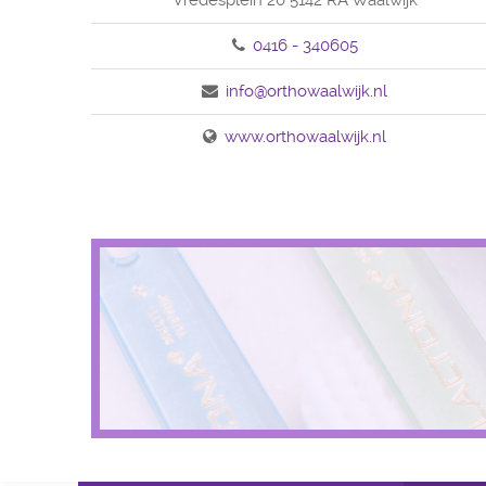
Vredesplein 20 5142 RA Waalwijk
0416 - 340605
info@orthowaalwijk.nl
www.orthowaalwijk.nl