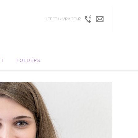
HEEFT U VRAGEN?
0416-
info@orthowaalw
340605
CT
FOLDERS